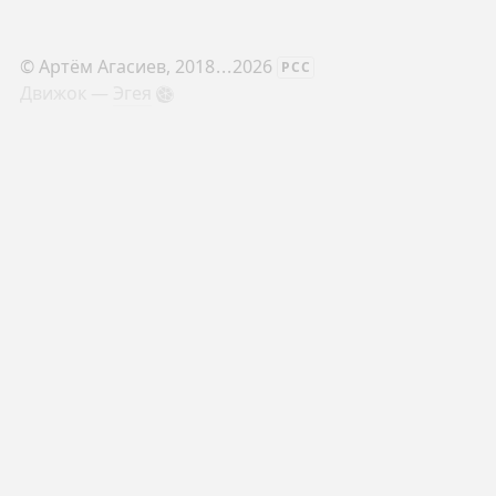
©
Артём Агасиев
, 2018
...
2026
РСС
Движок —
Эгея