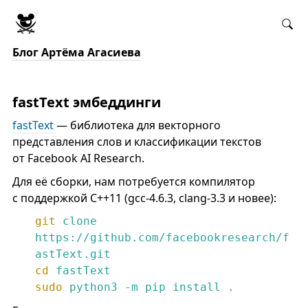
Блог Артёма Агасиева
fastText эмбеддинги
fastText
— библиотека для векторного
представления слов и классификации текстов
от Facebook AI Research.
Для её сборки, нам потребуется компилятор
с поддержкой C++11 (gcc-4.6.3, clang-3.3 и новее):
git
clone 
https://github.com/facebookresearch/f
astText.git
cd
fastText
sudo
python3 -m pip install .