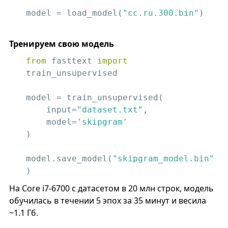
model = load_model(
"cc.ru.300.bin"
)
Тренируем свою модель
from
 fasttext 
import
train_unsupervised

model = train_unsupervised(

    input=
"dataset.txt"
, 

    model=
'skipgram'
)

model.save_model(
"skipgram_model.bin"
)
На Core i7-6700 с датасетом в 20 млн строк, модель
обучилась в течении 5 эпох за 35 минут и весила
~1.1 Гб.