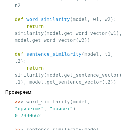
n2

def
word_similarity
(model, w1, w2)
:
return
similarity(model.get_word_vector(w1), 
model.get_word_vector(w2))

def
sentence_similarity
(model, t1, 
t2)
:
return
similarity(model.get_sentence_vector(
t1), model.get_sentence_vector(t2))
Проверяем:
>>
> word_similarity(model, 
"приветик"
, 
"привет"
0
.
7990662
>>
> sentence_similarity(model, 