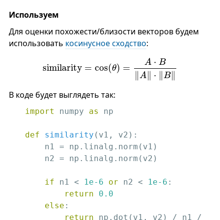
Используем
Для оценки похожести/близости векторов будем
использовать
косинусное сходство
:
s
i
m
i
l
a
r
i
t
y
=
c
o
s
(
θ
)
=
A
⋅
B
‖
A
‖
⋅
‖
B
‖
⋅
A
B
s
i
m
i
l
a
r
i
t
y
=
c
o
s
(
)
=
θ
∥
∥
⋅
∥
∥
A
B
В коде будет выглядеть так:
import
 numpy 
as
 np

def
similarity
(v1, v2)
:
    n1 = np.linalg.norm(v1)

    n2 = np.linalg.norm(v2)

if
 n1 < 
1e-6
or
 n2 < 
1e-6
:

return
0.0
else
:

return
 np.dot(v1, v2) / n1 / 