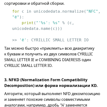
сортировки и обратной сборки.
for
 c in unicodedata.normalize(
"NFC"
, 
"ё"
):

print
(
"'%s': %s"
 % (c, 
unicodedata.name(c)))

>> 
'ё'
: CYRILLIC SMALL LETTER IO
Так можно быстро «приклеить» всю диакритику
к буквам и получить из двух символов CYRILLIC
SMALL LETTER IE и COMBINING DIAERESIS один
CYRILLIC SMALL LETTER IO.
3. NFKD (Normalization Form Compatibility
Decomposition) или форма нормализации KD.
Алгоритм, который выполняет NFD декомпозицию
и заменяет похожие символы совместимыми
аналогами, например, дробь ’¼’ заменяется