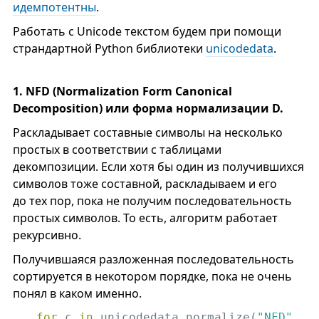
идемпотентны
.
Работать с Unicode текстом будем при помощи
страндартной Python библиотеки
unicodedata
.
1. NFD (Normalization Form Canonical
Decomposition) или форма нормализации D.
Раскладывает составные символы на несколько
простых в соответствии с таблицами
декомпозиции. Если хотя бы один из получившихся
символов тоже составной, раскладываем и его
до тех пор, пока не получим последовательность
простых символов. То есть, алгоритм работает
рекурсивно.
Получившаяся разложенная последовательность
сортируется в некотором порядке, пока не очень
понял в каком именно.
for
 c 
in
 unicodedata.normalize(
"NFD"
, 