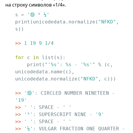
на строку символов «1/4».
s = 
'⑲ ⁹ ¼'
print(unicodedata.normalize(
"NFKD"
, 
s))

>>
1
19
9
1
/
4
for
 c 
in
 list(s):

    print(
"'%s': %s - '%s'"
 % (c, 
unicodedata.name(c), 
unicodedata.normalize(
"NFKD"
, c)))

>>
'⑲'
: CIRCLED NUMBER NINETEEN - 
'19'
>>
' '
: SPACE - 
' '
>>
'⁹'
: SUPERSCRIPT NINE - 
'9'
>>
' '
: SPACE - 
' '
>>
'¼'
: VULGAR FRACTION ONE QUARTER - 