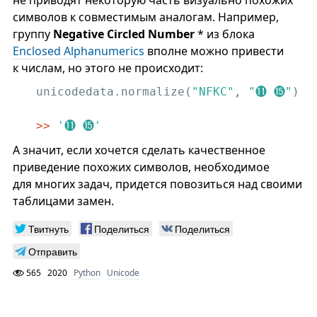
не приводят некоторую часть визуально похожих
символов к совместимым аналогам. Например,
группу
Negative Circled Number
* из блока
Enclosed Alphanumerics
вполне можно привести
к числам, но этого не происходит:
unicodedata.normalize(
"NFKC"
, 
"⓫ ⓯"
)

>>
'⓫ ⓯'
А значит, если хочется сделать качественное
приведение похожих символов, необходимое
для многих задач, придется повозиться над своими
таблицами замен.
Твитнуть
Поделиться
Поделиться
Отправить
565
2020
Python
Unicode