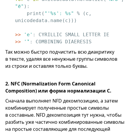
"ё"
):

    print(
"'%s': %s"
 % (c, 
unicodedata.name(c)))

>>
'е'
>>
'̈'
: COMBINING DIAERESIS
Так можно быстро подчистить всю диакритику
в тексте, удаляя все ненужные группы символов
из строки и оставляя только буквы.
2. NFC (Normalization Form Canonical
Composition) или форма нормализации C.
Сначала выполняет NFD декомпозицию, а затем
комбинирует полученные простые символы
в составные. NFD декомпозиция тут нужна, чтобы
разбить уже частично комбинированные символы
на простые составляющие для последующей